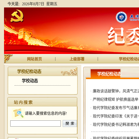
今天是:
2026年8月7日 星期五
|
|
网站首页
上级部署
学校纪检动
学校纪检动态
学校纪检动态
学校动态
·
廉政谈话敲警钟，风清气正过“
·
严明纪律规矩 护航换届选举
·
现代学院纪委发布节气话廉
请输入要搜索信息的内容!
·
现代学院纪委印发《关于进
·
现代学院纪委书记韩淑君为
·
现代学院纪委组织开展暑期