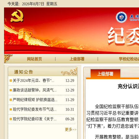
今天是:
2026年8月7日 星期五
|
|
网站首页
上级部署
学校纪检动
上级部署
关于2024年元旦、春节“...
12-29
充分认识
廉政谈话敲警钟，风清气...
12-29
严明纪律规矩 护航换届选...
11-29
全国纪检监察干部队伍
现代学院纪委发布节气话...
10-31
习贯彻习近平总书记重要讲
现代学院纪委印发《关于...
09-28
纪检监察干部队伍教育整顿
“灯下黑”，着力打造忠诚
更多>>
开展教育整顿，是当前