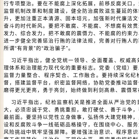
行专项整治。要在不能腐上深化拓展，前移反腐关口，
监督机制改革和制度建设，健全防治腐败滋生蔓延的体
升，更加注重正本清源、固本培元，加强新时代廉洁文
奋斗的时代新风。要把不敢腐、不能腐、不想腐有效贯
发力、综合发力，把不敢腐的震慑力、不能腐的约束力
进一步健全完善惩治行贿的法律法规，完善对行贿人的
所谓“有背景”的“政治骗子”。
习近平指出，健全党统一领导、全面覆盖、权威高
理体系和治理能力现代化的重要标志。党委（党组）要
监督力量整合、程序契合、工作融合。要持续深化纪
督，搭建监督平台，织密监督网络，协助党委推动监督
磨得更光更亮，勇于亮剑，始终做到利剑高悬、震慑常
习近平指出，纪检监察机关是推进全面从严治党的
大，必须忠诚于党、勇挑重担，敢打硬仗、善于斗争，
最前面。要坚持以党性立身做事，弘扬伟大建党精神，
设和反腐败斗争一线砥砺品格操守，在围绕中心、服务
风险挑战中筑牢坚强屏障。要增强法治意识、程序意识