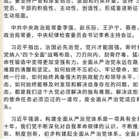
底。
要坚持严管和厚爱结合、激励和约束并重，坚持“
党员、干部的积极性、主动性、创造性，形成奋进新征
生动局面。
中共中央政治局常委李强、赵乐际、王沪宁、蔡奇
政治局常委、中央纪律检查委员会书记李希主持会议。
习近平指出，治国必先治党，党兴才能国强。新时
党纳入“四个全面”战略布局，刀刃向内、刮骨疗毒，
命性锻造中变得更加坚强有力。全面从严治党永远在路
难题的清醒和坚定。如何始终不忘初心、牢记使命，如
统一行动，如何始终具备强大的执政能力和领导水平，
态，如何始终能够及时发现和解决自身存在的问题，如
态，都是我们这个大党必须解决的独有难题。解决这些
的使命任务必须迈过的一道坎，是全面从严治党适应
头。
习近平强调，构建全面从严治党体系是一项具有全
十年，我们党不断深化对自我革命规律的认识，不断推
新、制度创新，初步构建起全面从严治党体系。全面