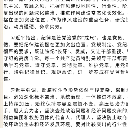
乐主义、奢靡之风，把握作风建设地区性、行业性、阶
复出现的问题深化整治，推进作风建设常态化长效化。
摆在更加突出位置，作为作风建设的重点任务，研究
治，动真碰硬、务求实效。
习近平指出，纪律是管党治党的“戒尺”，也是党员
循。要把纪律建设摆在更加突出位置，党规制定、党纪
彻严的要求，既让铁纪“长牙”、发威，又让干部重视
守纪的高度自觉。每一个共产党员特别是领导干部都要
地学习党章、遵守党章、贯彻党章、维护党章，用党
行，增强纪律意识、规矩意识，进一步养成在受监督
惯。
习近平强调，反腐败斗争形势依然严峻复杂，遏制
巨。必须深化标本兼治、系统治理，一体推进不敢腐、
上持续加压，始终保持零容忍震慑不变、高压惩治力
手、胆大妄为者，坚决查处政治问题和经济问题交织的
利益集团和权势团体的代言人、代理人，坚决防止政商
破坏政治生态和经济发展环境。要对比较突出的行业性