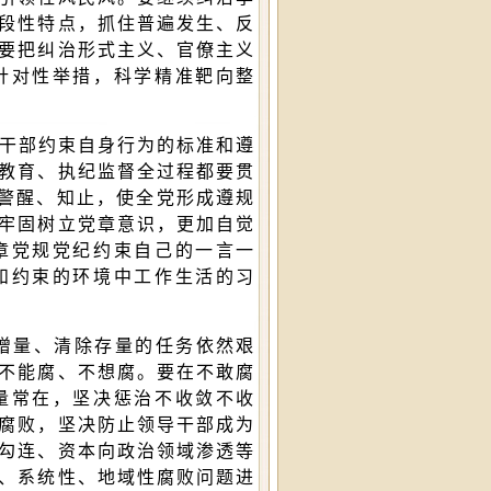
段性特点，抓住普遍发生、反
要把纠治形式主义、官僚主义
针对性举措，科学精准靶向整
、干部约束自身行为的标准和遵
教育、执纪监督全过程都要贯
、警醒、知止，使全党形成遵规
牢固树立党章意识，更加自觉
章党规党纪约束自己的一言一
和约束的环境中工作生活的习
增量、清除存量的任务依然艰
不能腐、不想腐。要在不敢腐
量常在，坚决惩治不收敛不收
腐败，坚决防止领导干部成为
勾连、资本向政治领域渗透等
、系统性、地域性腐败问题进