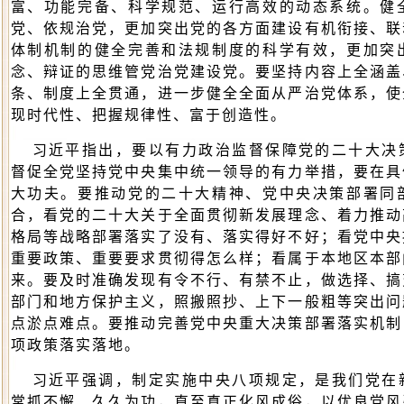
富、功能完备、科学规范、运行高效的动态系统。健
党、依规治党，更加突出党的各方面建设有机衔接、联
体制机制的健全完善和法规制度的科学有效，更加突
念、辩证的思维管党治党建设党。要坚持内容上全涵盖
条、制度上全贯通，进一步健全全面从严治党体系，使
现时代性、把握规律性、富于创造性。
习近平指出，要以有力政治监督保障党的二十大决
督促全党坚持党中央集中统一领导的有力举措，要在具
大功夫。要推动党的二十大精神、党中央决策部署同
合，看党的二十大关于全面贯彻新发展理念、着力推动
格局等战略部署落实了没有、落实得好不好；看党中央
重要政策、重要要求贯彻得怎么样；看属于本地区本部
来。要及时准确发现有令不行、有禁不止，做选择、搞
部门和地方保护主义，照搬照抄、上下一般粗等突出问
点淤点难点。要推动完善党中央重大决策部署落实机制
项政策落实落地。
习近平强调，制定实施中央八项规定，是我们党在
常抓不懈、久久为功，直至真正化风成俗，以优良党风