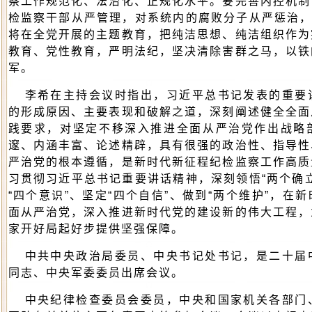
察工作规范化、法治化、正规化水平。要完善内控机制
检监察干部从严管理，对系统内的腐败分子从严惩治，
将在全党开展的主题教育，把纯洁思想、纯洁组织作为
教育、党性教育，严明法纪，坚决清除害群之马，以铁
军。
李希在主持会议时指出，习近平总书记发表的重要
的形成原因、主要表现和破解之道，深刻阐述健全全面
践要求，对坚定不移深入推进全面从严治党作出战略
邃、内涵丰富、论述精辟，具有很强的政治性、指导性
严治党的根本遵循，是新时代新征程纪检监察工作高质
习贯彻习近平总书记重要讲话精神，深刻领悟“两个确
“四个意识”、坚定“四个自信”、做到“两个维护”，在
面从严治党，深入推进新时代党的建设新的伟大工程，
家开好局起好步提供坚强保障。
中共中央政治局委员、中央书记处书记，是二十届
同志、中央军委委员出席会议。
中央纪律检查委员会委员，中央和国家机关各部门