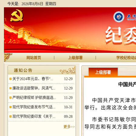
今天是:
2026年8月6日 星期四
|
|
网站首页
上级部署
学校纪检动
上级部署
关于2024年元旦、春节“...
12-29
中国共
廉政谈话敲警钟，风清气...
12-29
严明纪律规矩 护航换届选...
11-29
中国共产党天津市第
现代学院纪委发布节气话...
10-31
举行。出席这次全会的
现代学院纪委印发《关于...
09-28
市委书记陈敏尔同
导同志和有关方面负
更多>>