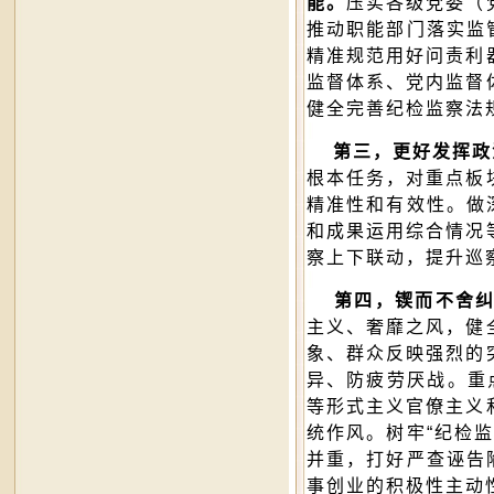
能。
压实各级党委（
推动职能部门落实监
精准规范用好问责利
监督体系、党内监督
健全完善纪检监察法
第三，更好发挥政治
根本任务，对重点板
精准性和有效性。做
和成果运用综合情况
察上下联动，提升巡
第四，锲而不舍纠治
主义、奢靡之风，健
象、群众反映强烈的
异、防疲劳厌战。重
等形式主义官僚主义
统作风。树牢“纪检
并重，打好严查诬告
事创业的积极性主动