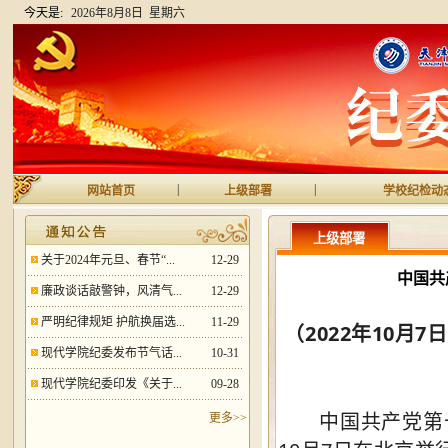
今天是:
2026年8月8日 星期六
|
|
网站首页
上级部署
学校纪检动
上级部署
关于2024年元旦、春节“...
12-29
中国共
廉政谈话敲警钟，风清气...
12-29
严明纪律规矩 护航换届选...
11-29
（2022年10
现代学院纪委发布节气话...
10-31
现代学院纪委印发《关于...
09-28
中国共产党第十九
更多>>