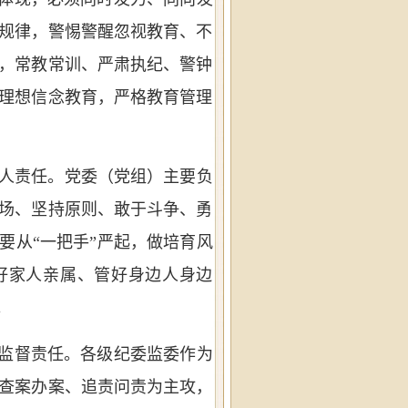
规律，警惕警醒忽视教育、不
，常教常训、严肃执纪、警钟
理想信念教育，严格教育管理
人责任。党委（党组）主要负
场、坚持原则、敢于斗争、勇
要从“一把手”严起，做培育风
管好家人亲属、管好身边人身边
。
的监督责任。各级纪委监委作为
查案办案、追责问责为主攻，