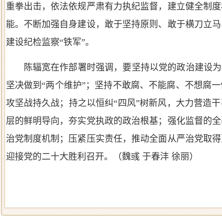
重拳出击，依法依规严肃有力执纪监督，建立健全制度
能。不断加强自身建设，敢于坚持原则、敢于横刀立马
建设纪检监察“铁军”。
陈辐宽在作部署时强调，要坚持以党的政治建设为
坚决做到“两个维护”；坚持不敢腐、不能腐、不想腐
攻坚战持久战；持之以恒纠“四风”树新风，大力营造
层的鲜明导向，夯实党执政的政治根基；强化监督的全
治党制度机制；压紧压实责任，推动全面从严治党取得
迎接党的二十大胜利召开。（魏彧 于春沣 徐丽）