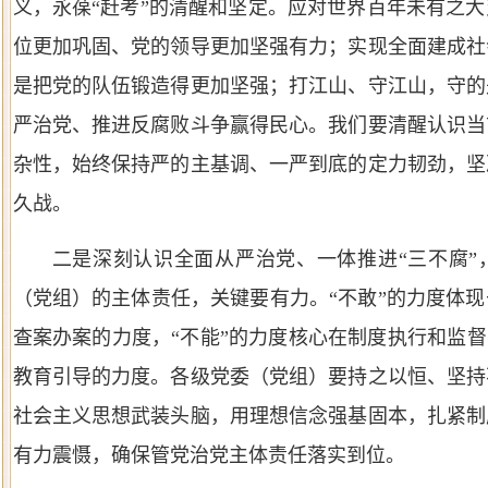
义，永葆“赶考”的清醒和坚定。应对世界百年未有之
位更加巩固、党的领导更加坚强有力；实现全面建成社
是把党的队伍锻造得更加坚强；打江山、守江山，守的
严治党、推进反腐败斗争赢得民心。我们要清醒认识当
杂性，始终保持严的主基调、一严到底的定力韧劲，坚
久战。
二是深刻认识全面从严治党、一体推进“三不腐”
（党组）的主体责任，关键要有力。“不敢”的力度体
查案办案的力度，“不能”的力度核心在制度执行和监督
教育引导的力度。各级党委（党组）要持之以恒、坚持
社会主义思想武装头脑，用理想信念强基固本，扎紧制
有力震慑，确保管党治党主体责任落实到位。