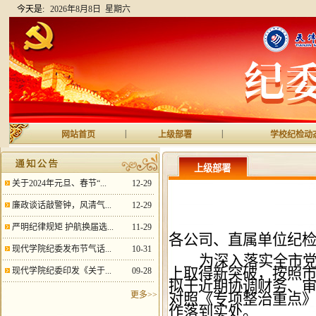
今天是:
2026年8月8日 星期六
|
|
网站首页
上级部署
学校纪检动
上级部署
关于2024年元旦、春节“...
12-29
廉政谈话敲警钟，风清气...
12-29
严明纪律规矩 护航换届选...
11-29
各公司、直属单位纪
现代学院纪委发布节气话...
10-31
为深入落实全市
上取得新突破，按照市
现代学院纪委印发《关于...
09-28
拟于近期协调财务、
更多>>
对照《专项整治重点
作落到实处。