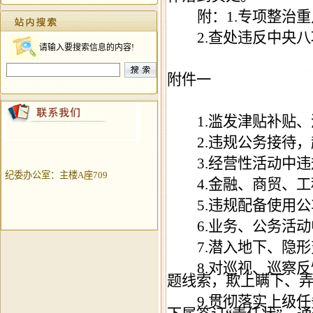
附：1.专项整治重
2.
查处违反中央八
请输入要搜索信息的内容!
附件一
1.
滥发津贴补贴、
2.
违规公务接待，
3.
经营性活动中违
纪委办公室：主楼A座709
4.
金融、商贸、工
5.
违规配备使用公
6.
业务、公务活动
7.
潜入地下、隐形
8.
对巡视、巡察反
题线索，欺上瞒下、弄
9.
贯彻落实上级任